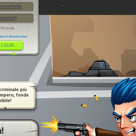
LOGIN
Ricorda
word dimenticata?
criminale più
 impero, fonda
ibile!
!